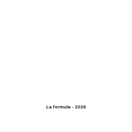
La formule - 2026
©{site_title} {current_year}