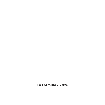
La formule - 2026
©{site_title} {current_year}