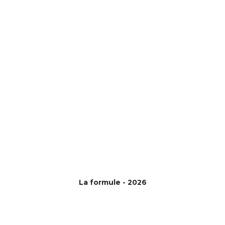
La formule - 2026
©{site_title} {current_year}