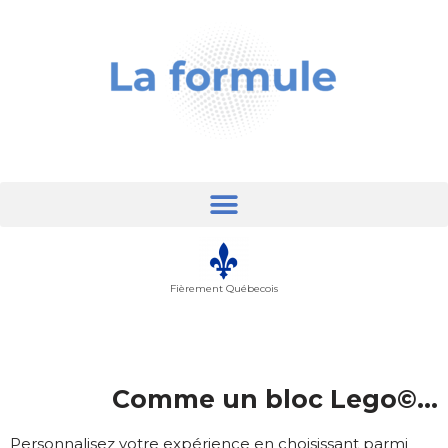
content
Aller
au
contenu
Fièrement Québecois
Comme un bloc Lego©...
Personnalisez votre expérience en choisissant parmi