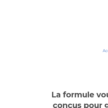
content
Aller
au
contenu
Ac
La formule vo
conçus pour g